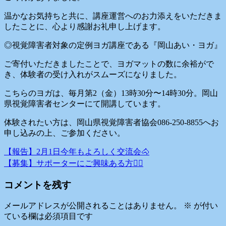
温かなお気持ちと共に、講座運営へのお力添えをいただきま
したことに、心より感謝お礼申し上げます。
◎視覚障害者対象の定例ヨガ講座である『岡山あい・ヨガ』
ご寄付いただきましたことで、ヨガマットの数に余裕がで
き、体験者の受け入れがスムーズになりました。
こちらのヨガは、毎月第2（金）13時30分〜14時30分。岡山
県視覚障害者センターにて開講しています。
体験されたい方は、岡山県視覚障害者協会086-250-8855へお
申し込みの上、ご参加ください。
【報告】2月1日今年もよろしく交流会🐴
投
【募集】サポーターにご興味ある方🧘‍♀️
稿
コメントを残す
ナ
ビ
メールアドレスが公開されることはありません。
※
が付い
ている欄は必須項目です
ゲ