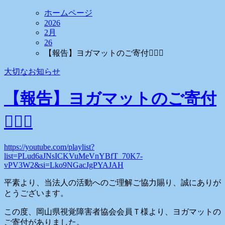
ホームページ
2026
2月
26
【報告】ヨガマットのご寄付🧘🏻‍♀️
大切なお知らせ
【報告】ヨガマットのご寄付
🧘🏻‍♀️
https://youtube.com/playlist?
list=PLud6aJNsICKVuMeVnYBfT_70K7-
vPV3W2&si=Lko9NGacJgPYAJAH
平素より、当法人の活動へのご理解ご協力賜り、誠にありが
とうございます。
この度、岡山県視覚障害者協会会員Ｔ様より、ヨガマットの
ご寄付がありました。