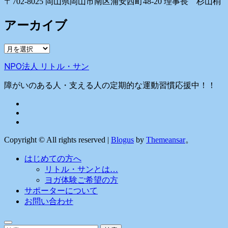
〒702-8025 岡山県岡山市南区浦安西町48-20 理事長 杉山梢
アーカイブ
ア
ー
NPO法人 リトル・サン
カ
イ
障がいのある人・支える人の定期的な運動習慣応援中！！
ブ
Copyright © All rights reserved
|
Blogus
by
Themeansar
。
はじめての方へ
リトル・サンとは…
ヨガ体験ご希望の方
サポーターについて
お問い合わせ