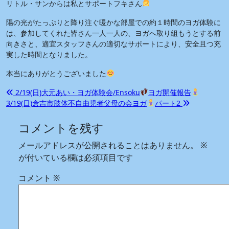
リトル・サンからは私とサポートフキさん
陽の光がたっぷりと降り注ぐ暖かな部屋での約１時間のヨガ体験に
は、参加してくれた皆さん一人一人の、ヨガへ取り組もうとする前
向きさと、適宜スタッフさんの適切なサポートにより、安全且つ充
実した時間となりました。
本当にありがとうございました
投
2/19(日)大元あい・ヨガ体験会/Ensoku
ヨガ開催報告
3/19(日)倉吉市肢体不自由児者父母の会ヨガ
パート2
稿
ナ
コメントを残す
ビ
メールアドレスが公開されることはありません。
※
ゲ
が付いている欄は必須項目です
ー
コメント
※
シ
ョ
ン