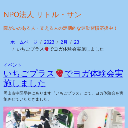
Skip
to
NPO法人 リトル・サン
content
障がいのある人・支える人の定期的な運動習慣応援中！！
ホームページ
2023
2月
23
いちごプラス
でヨガ体験会実施しました
イベント
いちごプラス
でヨガ体験会実
施しました
岡山市中区平井にあります『いちごプラス』にて、ヨガ体験会を実
施させていただきました。