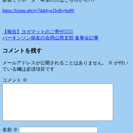
https://forms.gle/ry7d4dywDoByjto89
投
【報告】ヨガマットのご寄付🧘🏻‍♀️
パーキンソン病友の会岡山県支部 食事会記事
稿
コメントを残す
ナ
ビ
メールアドレスが公開されることはありません。
※
が付い
ている欄は必須項目です
ゲ
ー
コメント
※
シ
ョ
ン
名前
※