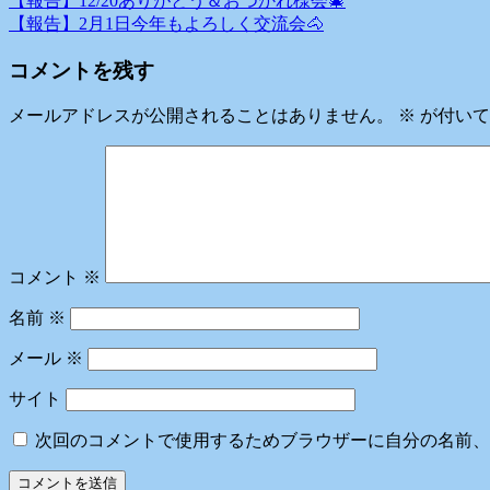
【報告】12/20ありがとう＆おつかれ様会🎄
投
【報告】2月1日今年もよろしく交流会🐴
稿
コメントを残す
ナ
ビ
メールアドレスが公開されることはありません。
※
が付いて
ゲ
ー
シ
ョ
コメント
※
ン
名前
※
メール
※
サイト
次回のコメントで使用するためブラウザーに自分の名前、