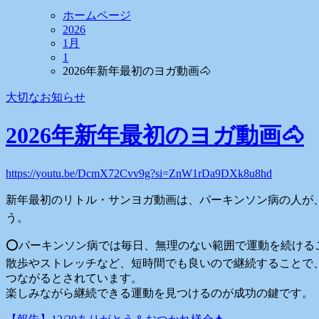
ホームページ
2026
1月
1
2026年新年最初のヨガ動画🐴
大切なお知らせ
2026年新年最初のヨガ動画🐴
https://youtu.be/DcmX72Cvv9g?si=ZnW1rDa9DXk8u8hd
新年最初のリトル・サンヨガ動画は、パーキンソン病の人が、
う。
⭕️パーキンソン病では毎日、無理のない範囲で運動を続ける
散歩やストレッチなど、短時間でも良いので継続することで
つながるとされています。
楽しみながら継続できる運動を見つけるのが成功の鍵です。