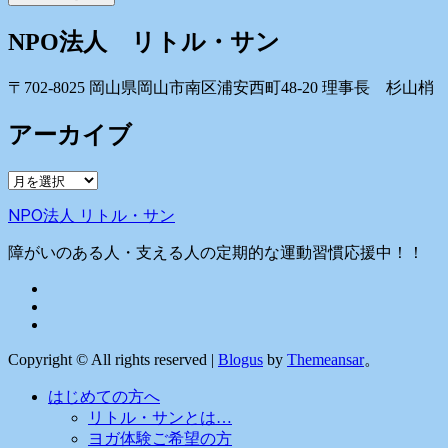
NPO法人 リトル・サン
〒702-8025 岡山県岡山市南区浦安西町48-20 理事長 杉山梢
アーカイブ
ア
ー
NPO法人 リトル・サン
カ
イ
障がいのある人・支える人の定期的な運動習慣応援中！！
ブ
Copyright © All rights reserved
|
Blogus
by
Themeansar
。
はじめての方へ
リトル・サンとは…
ヨガ体験ご希望の方