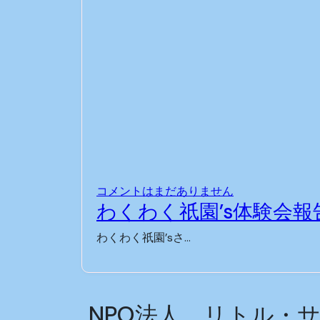
コメントはまだありません
わくわく祇園’s体験会報告🧘
わくわく祇園’sさ…
NPO法人 リトル・